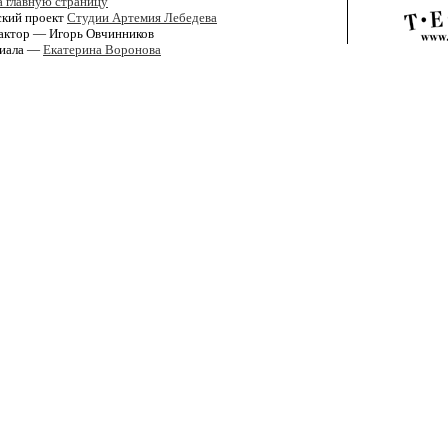
а главную страницу
ский проект
Студии Артемия Лебедева
актор — Игорь Овчинников
риала —
Екатерина Воронова