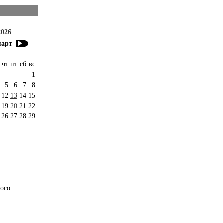
2026
март
чт
пт
сб
вс
1
5
6
7
8
12
13
14
15
19
20
21
22
26
27
28
29
кого