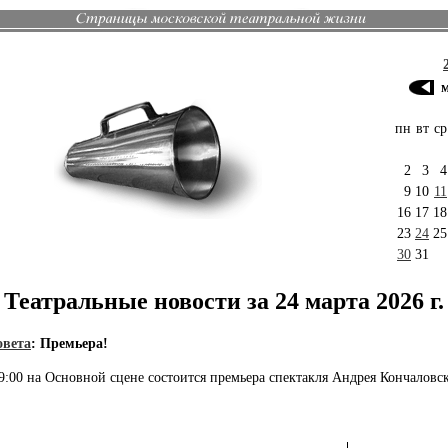
пн
вт
ср
2
3
4
9
10
11
16
17
18
23
24
25
30
31
Театральные новости за 24 марта 2026 г.
овета
:
Премьера!
19:00 на Основной сцене состоится премьера спектакля Андрея Кончаловс