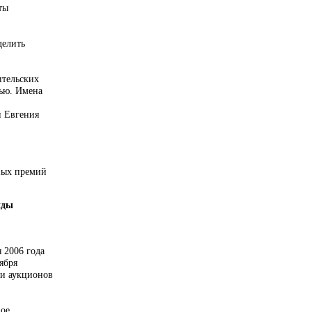
ты
делить
ительских
нью. Имена
и Евгения
ных премий
нды
 2006 года
ября
ли аукционов
ное