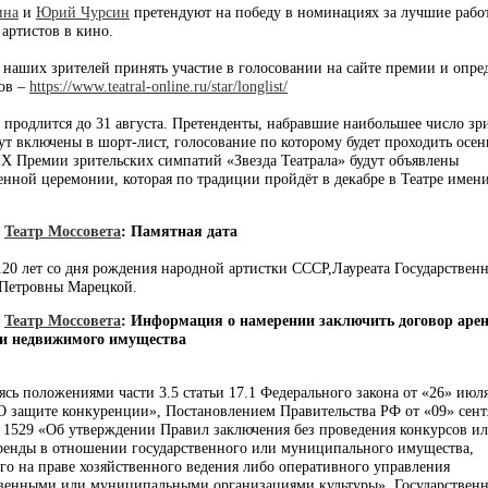
ина
и
Юрий Чурсин
претендуют на победу в номинациях за лучшие рабо
 артистов в кино.
наших зрителей принять участие в голосовании на сайте премии и опре
ов –
https://www.teatral-online.ru/star/longlist/
 продлится до 31 августа. Претенденты, набравшие наибольшее число зр
дут включены в шорт-лист, голосование по которому будет проходить осе
IX Премии зрительских симпатий «Звезда Театрала» будут объявлены
енной церемонии, которая по традиции пройдёт в декабре в Театре имен
]
Театр Моссовета
:
Памятная дата
20 лет со дня рождения народной артистки СССР,Лауреата Государствен
Петровны Марецкой.
]
Театр Моссовета
:
Информация о намерении заключить договор аре
и недвижимого имущества
ясь положениями части 3.5 статьи 17.1 Федерального закона от «26» июля
 защите конкуренции», Постановлением Правительства РФ от «09» сент
 1529 «Об утверждении Правил заключения без проведения конкурсов и
ренды в отношении государственного или муниципального имущества,
го на праве хозяйственного ведения либо оперативного управления
твенными или муниципальными организациями культуры», Государствен