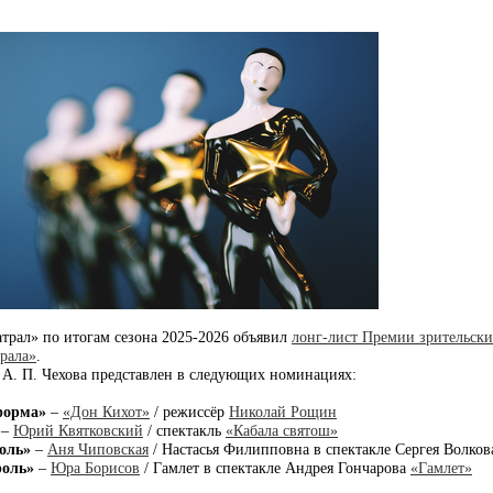
трал» по итогам сезона 2025-2026 объявил
лонг-лист Премии зрительск
трала»
.
. П. Чехова представлен в следующих номинациях:
форма»
–
«Дон Кихот»
/ режиссёр
Николай Рощин
–
Юрий Квятковский
/ спектакль
«Кабала святош»
оль»
–
Аня Чиповская
/ Настасья Филипповна в спектакле Сергея Волко
роль»
–
Юра Борисов
/ Гамлет в спектакле Андрея Гончарова
«Гамлет»