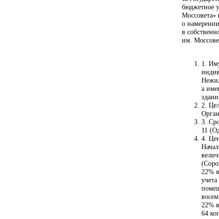
бюджетное у
Моссовета» 
о намерении
в собственн
им. Моссове
1. Им
индив
Нежил
а име
здани
2. Це
Орган
3. Ср
11 (О
4. Це
Начал
велич
(Соро
22% в
учета
помещ
восем
22% в
64 ко