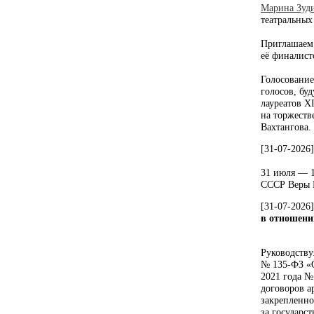
Марина Зуд
театральных
Приглашаем 
её финалист
Голосование
голосов, бу
лауреатов X
на торжеств
Вахтангова.
[31-07-2026
31 июля — 1
СССР Веры 
[31-07-2026
в отношени
Руководству
№ 135-ФЗ «О
2021 года №
договоров а
закрепленно
за государс