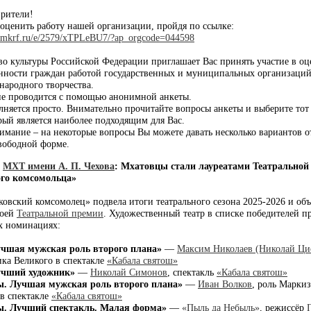
рители!
оценить работу нашей организации, пройдя по ссылке:
ms.mkrf.ru/e/2579/xTPLeBU7/?ap_orgcode=044598
о культуры Российской Федерации приглашает Вас принять участие в оц
нности граждан работой государственных и муниципальных организаций
 народного творчества.
е проводится с помощью анонимной анкеты.
лняется просто. Внимательно прочитайте вопросы анкеты и выберите тот
орый является наиболее подходящим для Вас.
имание – на некоторые вопросы Вы можете давать несколько вариантов о
свободной форме.
]
МХТ имени А. П. Чехова
:
Мхатовцы стали лауреатами Театральной
го комсомольца»
ковский комсомолец» подвела итоги театрального сезона 2025-2026 и об
воей
Театральной премии
. Художественный театр в списке победителей п
х номинациях:
чшая мужская роль второго плана»
—
Максим Николаев (Николай Ци
ка Великого в спектакле
«Кабала святош»
учший художник»
—
Николай Симонов
, спектакль
«Кабала святош»
. Лучшая мужская роль второго плана»
—
Иван Волков
, роль Маркиз
в спектакле
«Кабала святош»
. Лучший спектакль. Малая форма»
—
«Пыль да Небыль»
, режиссёр