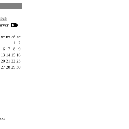
2026
вгуст
чт
пт
сб
вс
1
2
6
7
8
9
13
14
15
16
20
21
22
23
27
28
29
30
ика