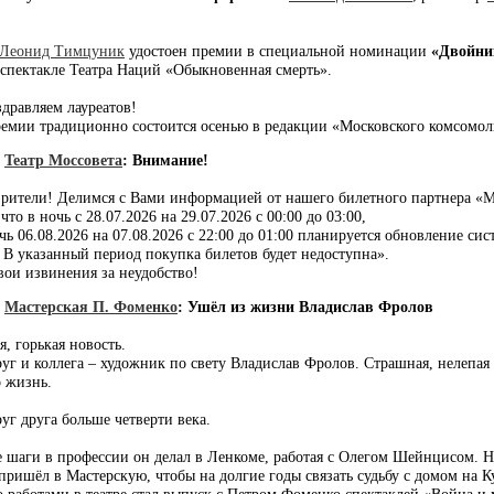
Леонид Тимцуник
удостоен премии в специальной номинации
«Двойни
спектакле Театра Наций «Обыкновенная смерть».
дравляем лауреатов!
емии традиционно состоится осенью в редакции «Московского комсомол
]
Театр Моссовета
:
Внимание!
рители! Делимся с Вами информацией от нашего билетного партнера «М
то в ночь с 28.07.2026 на 29.07.2026 с 00:00 до 03:00,
чь 06.08.2026 на 07.08.2026 с 22:00 до 01:00 планируется обновление си
 В указанный период покупка билетов будет недоступна».
ои извинения за неудобство!
]
Мастерская П. Фоменко
:
Ушёл из жизни Владислав Фролов
, горькая новость.
уг и коллега – художник по свету Владислав Фролов. Страшная, нелепая
о жизнь.
уг друга больше четверти века.
 шаги в профессии он делал в Ленкоме, работая с Олегом Шейнцисом. 
 пришёл в Мастерскую, чтобы на долгие годы связать судьбу с домом на К