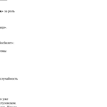
к»
за роль
ьца».
осбилет»:
стемы
 случайность
Но уже
утузовском.