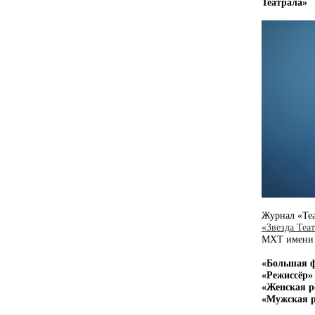
Театрала»
Журнал «Теа
«Звезда Теа
МХТ имени А
«Большая 
«Режиссёр»
«Женская р
«Мужская 