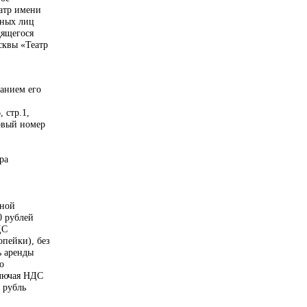
атр имени
нных лиц
дящегося
сквы «Театр
занием его
 стр.1,
ровый номер
ра
чной
0 рублей
ДС
опейки), без
ь аренды
о
ключая НДС
 рубль