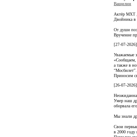
Ващилин
Актёр МХТ
Двойника в 
От души поз
Вручение пр
[27-07-2026
Уважаемые з
«Сообщаем, ч
а также в но
“Мосбилет”.
Приносим св
[26-07-2026
Неожиданная
Умер наш др
оборвала ег
Мы знали др
Свои первые
в 2000 году