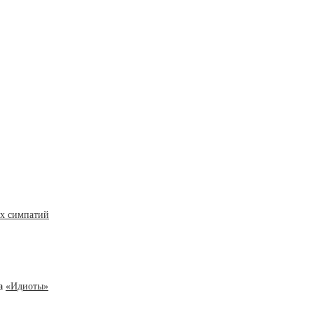
их симпатий
ва
«Идиоты»