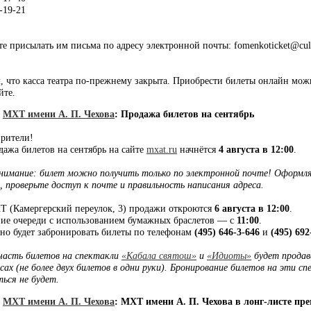
-19-21
е присылать им письма по адресу электронной почты: fomenkoticket@cult
 что касса театра по-прежнему закрыта. Приобрести билеты онлайн можн
йте.
]
МХТ имени А. П. Чехова
:
Продажа билетов на сентябрь
рители!
ажа билетов на сентябрь на сайте
mxat.ru
начнётся
4 августа в 12:00
.
имание: билет можно получить только по электронной почте! Оформля
 проверьте доступ к почте и правильность написания адреса.
Т (Камергерский переулок, 3) продажи откроются
6 августа в 12:00
.
ие очереди с использованием бумажных браслетов — с
11:00
.
о будет забронировать билеты по телефонам
(495) 646-3-646
и
(495) 692
асть билетов на спектакли
«Кабала святош»
и
«Идиоты»
будет продав
сах (не более двух билетов в одни руки). Бронирование билетов на эти с
ься не будет.
]
МХТ имени А. П. Чехова
:
МХТ имени А. П. Чехова в лонг-листе пре