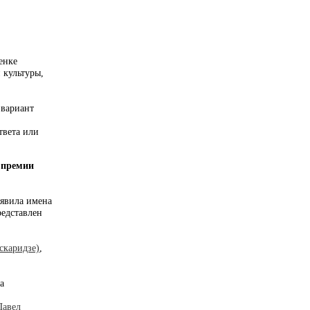
енке
 культуры,
 вариант
твета или
 премии
ъявила имена
редставлен
скаридзе)
,
а
Павел