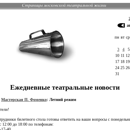
а
пн
вт
ср
3
4
5
10
11
12
17
18
19
24
25
26
31
Ежедневные театральные новости
]
Мастерская П. Фоменко
:
Летний режим
тели!
отрудники билетного стола готовы ответить на ваши вопросы с понедельн
с 12:00 до 18:00 по телефонам:
-17-40