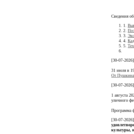
Сведения об
1.
Вы
2.
По
3.
Эк
4.
Кад
5.
Тех
[30-07-2026
31 июля в 1
От Пушкин
[30-07-2026
1 августа 2
уличного фе
Программа ф
[30-07-2026
удовлетвор
культуры, и