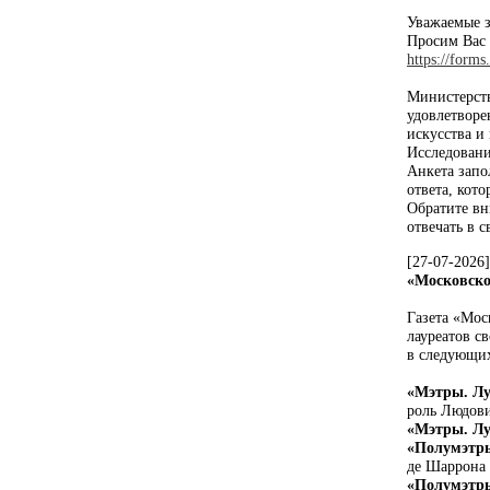
Уважаемые з
Просим Вас 
https://for
Министерств
удовлетворе
искусства и
Исследовани
Анкета запо
ответа, кот
Обратите вн
отвечать в 
[27-07-2026
«Московско
Газета «Мос
лауреатов с
в следующи
«Мэтры. Лу
роль Людови
«Мэтры. Л
«Полумэтры
де Шаррона 
«Полумэтры