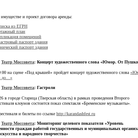
 имуществе и проект договора аренды:
писка из ЕГРН
этажный план
спликация помещений
астровый паспорт здания
нический паспорт здания
]
Театр Моссовета
:
Концерт художественного слова «Юмор. От Пушк
9:00 на сцене «Под крышей» пройдет концерт художественного слова
«Юм
а до…»
]
Театр Моссовета
:
Гастроли
026 в городе Старица (Тверская область) в рамках проведения Второго
стиваля клоунов состоится показ спектакля «Бременские музыканты».
естиваля и билеты по ссылке
http://karandashfest.ru
]
Театр Моссовета
:
Мониторинг целевого показателя «Уровень
енности граждан работой государственных и муниципальных организ
скусства и народного творчества»