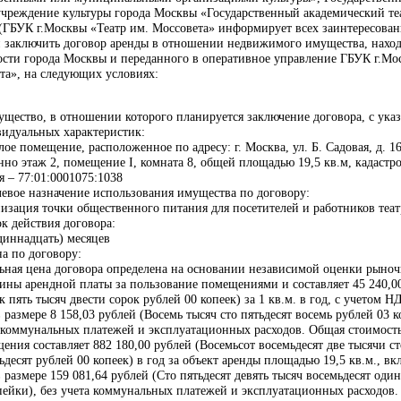
чреждение культуры города Москвы «Государственный академический те
(ГБУК г.Москвы «Театр им. Моссовета» информирует всех заинтересова
 заключить договор аренды в отношении недвижимого имущества, нахо
ости города Москвы и переданного в оперативное управление ГБУК г.Мо
та», на следующих условиях:
ущество, в отношении которого планируется заключение договора, с ука
идуальных характеристик:
ое помещение, расположенное по адресу: г. Москва, ул. Б. Садовая, д. 16,
нно этаж 2, помещение I, комната 8, общей площадью 19,5 кв.м, кадаст
я – 77:01:0001075:1038
левое назначение использования имущества по договору:
изация точки общественного питания для посетителей и работников теат
ок действия договора:
диннадцать) месяцев
на по договору:
ьная цена договора определена на основании независимой оценки рыно
ины арендной платы за пользование помещениями и составляет 45 240,0
к пять тысяч двести сорок рублей 00 копеек) за 1 кв.м. в год, с учетом Н
 размере 8 158,03 рублей (Восемь тысяч сто пятьдесят восемь рублей 03 к
 коммунальных платежей и эксплуатационных расходов. Общая стоимост
ения составляет 882 180,00 рублей (Восемьсот восемьдесят две тысячи ст
ьдесят рублей 00 копеек) в год за объект аренды площадью 19,5 кв.м., в
 размере 159 081,64 рублей (Сто пятьдесят девять тысяч восемьдесят один
пейки), без учета коммунальных платежей и эксплуатационных расходов.