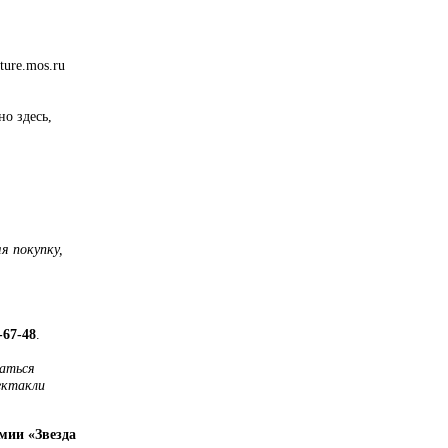
ure.mos.ru
о здесь,
я покупку,
-67-48
.
аться
пектакли
мии «Звезда