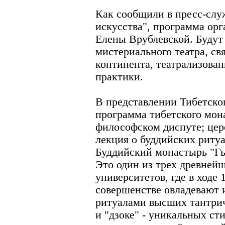
Как сообщили в пресс-слу
искусства", программа орг
Елены Врублевской. Будут
мистериального театра, с
континента, театрализова
практики.
В представлении Тибетског
программа тибетского мон
философском диспуте; це
лекция о буддийских риту
Буддийский монастырь "Гь
Это один из трех древней
университетов, где в ходе
совершенстве овладевают 
ритуалами высших тантрич
и "дзоке" - уникальных ст