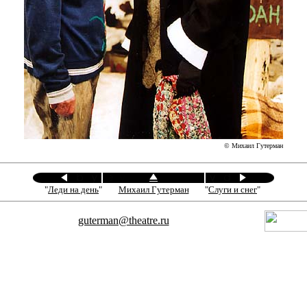
© Михаил Гутерман
"
Леди на день
"
Михаил Гутерман
"
Слуги и снег
"
guterman@theatre.ru