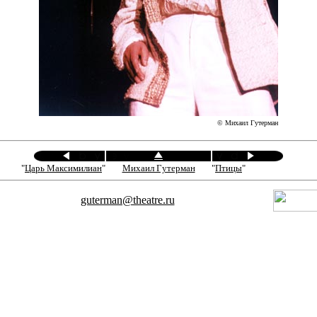
© Михаил Гутерман
"
Царь Максимилиан
"
Михаил Гутерман
"
Птицы
"
guterman@theatre.ru