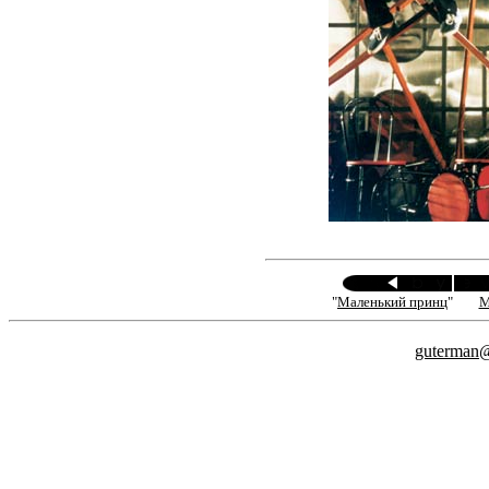
"
Маленький принц
"
М
guterman@