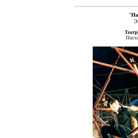
"
На
Э
Театр
Пост