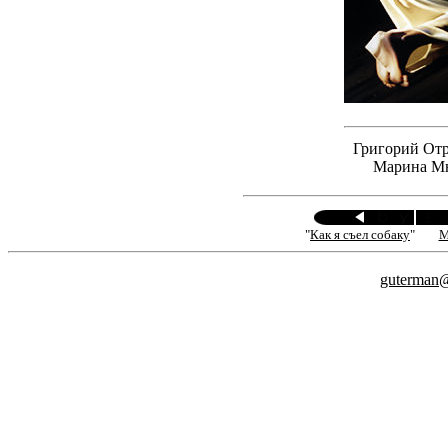
Григорий Отр
Марина Мн
"
Как я съел собаку
"
М
guterman@