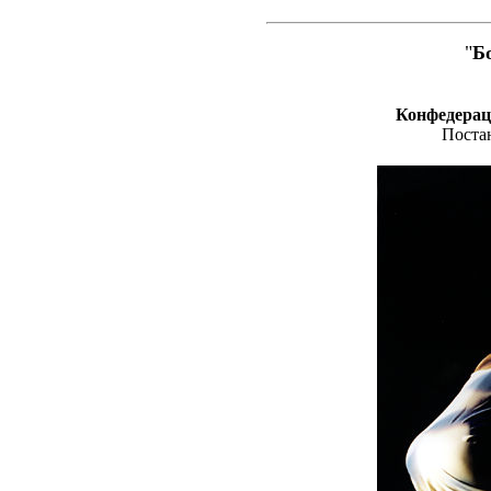
"
Б
Конфедерац
Поста