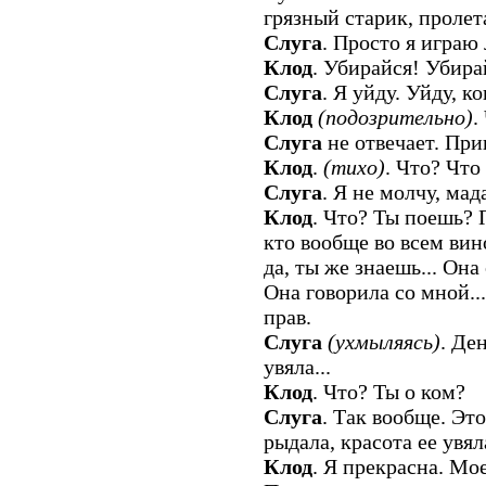
грязный старик, проле
Слуга
. Просто я играю
Клод
. Убирайся! Убира
Слуга
. Я уйду. Уйду, ког
Клод
(подозрительно)
.
Слуга
не отвечает. При
Клод
.
(тихо)
. Что? Чт
Слуга
. Я не молчу, мад
Клод
. Что? Ты поешь? 
кто вообще во всем вино
да, ты же знаешь... Она
Она говорила со мной...
прав.
Слуга
(ухмыляясь)
. Де
увяла...
Клод
. Что? Ты о ком?
Слуга
. Так вообще. Это
рыдала, красота ее увяла
Клод
. Я прекрасна. Мое