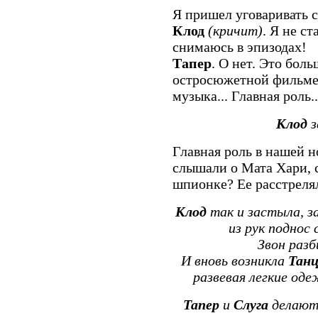
Я пришел уговаривать с
Клод
(кричит)
. Я не ст
снимаюсь в эпизодах!
Тапер
. О нет. Это боль
остросюжетной фильме, 
музыка... Главная роль..
Клод
з
Главная роль в нашей 
слышали о Мата Хари, 
шпионке? Ее расстрелял
Клод
так и застыла, з
из рук поднос
Звон разб
И вновь возникла
Тан
развевая легкие од
Тапер
и
Слуга
делают 