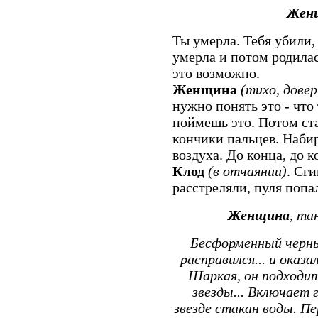
Жен
Ты умерла. Тебя убили,
умерла и потом родилас
это возможно.
Женщина
(тихо, дове
нужно понять это - что
поймешь это. Потом ст
кончики пальцев. Наби
воздуха. До конца, до ко
Клод
(в отчаянии)
. Сг
расстреляли, пуля попал
Женщина
, та
Бесформенный черный
расправился... и ока
Шаркая, он подходи
звезды... Включает 
звезде стакан воды. Пе