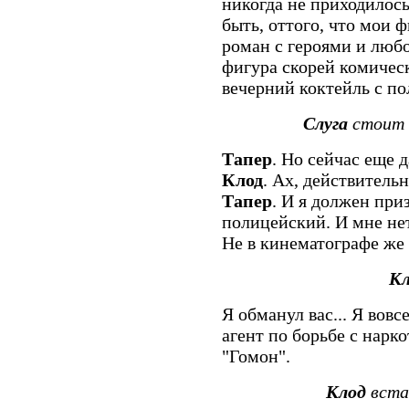
никогда не приходилос
быть, оттого, что мои 
роман с героями и люб
фигура скорей комическ
вечерний коктейль с п
Слуга
стоит п
Тапер
. Но сейчас еще д
Клод
. Ах, действительн
Тапер
. И я должен приз
полицейский. И мне нет
Не в кинематографе же 
Кл
Я обманул вас... Я вов
агент по борьбе с нарк
"Гомон".
Клод
вста