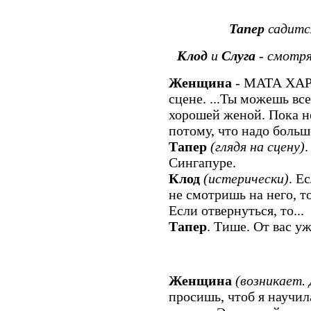
Тапер
садится
Клод
и
Слуга
- смотря
Женщина
- МАТА ХАР
сцене. ...Ты можешь вс
хорошей женой. Пока не
потому, что надо больше
Тапер
(глядя на сцену)
Сингапуре.
Клод
(истерически)
. Е
не смотришь на него, т
Если отвернуться, то...
Тапер
. Тише. От вас уж
Женщина
(возникает.
просишь, чтоб я научил