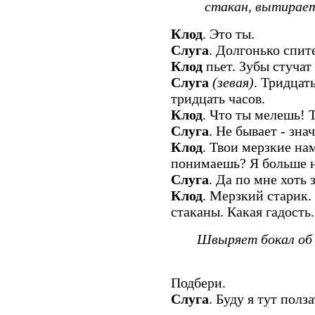
стакан, вытирает
Клод
. Это ты.
Слуга
. Долгонько спит
Клод
пьет. Зубы стучат 
Слуга
(зевая)
. Тридцат
тридцать часов.
Клод
. Что ты мелешь! Т
Слуга
. Не бывает - зна
Клод
. Твои мерзкие на
понимаешь? Я больше н
Слуга
. Да по мне хоть
Клод
. Мерзкий старик.
стаканы. Какая гадость.
Швыряет бокал об п
Подбери.
Слуга
. Буду я тут полза