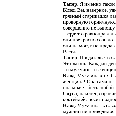
Тапер
. Я именно такой
Клод
. Вы, наверное, уд
грязный старикашка лак
проворную горничную...
совершенно не выношу 
твердят о равноправии 
они прекрасно сознают
они не могут не предав
Всегда...
Тапер
. Предательство 
Это жизнь. Каждый день
- и мужчины, и женщи
Клод
. Мужчина хотя бы
женщина! Она сама не з
она может быть любой..
Слуга
, наконец справи
коктейлей, несет подно
Клод
. Мужчина - это с
мужчин не приводилось