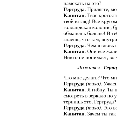
намекать на это?
Гертруда
. Прилягте, м
Капитан
. Твоя кротос
твой взгляд! Все кругом
голландская колония, бу
обманешь больше! В теб
знаешь, что там, внутри
Гертруда
. Чем я вновь 
Капитан
. Они все жал
Никто не понимает, во 
Ложится .
Герт
Что мне делать? Что мн
Гертруда
(тихо)
. Ужас
Капитан
. Я гибну. Ты
смотреть в зеркало по у
терпишь это, Гертруда?
Гертруда
(тихо)
. Это в
Капитан
. Зачем ты та