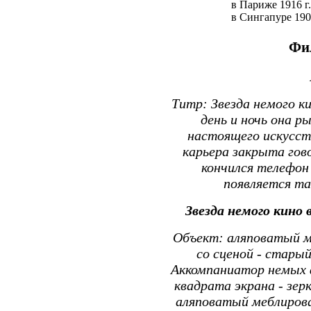
в Париже 1916 г.
в Сингапуре 1905
Фи
Титр: Звезда немого к
день и ночь она р
настоящего искусств
карьера закрыта гов
кончился телефон
появляется та
Звезда немого кино 
Объект: аляповатый м
со сценой - старый
Аккомпаниатор немых ф
квадрата экрана - зерк
аляповатый меблирова