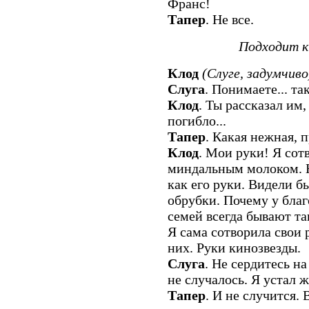
Франс!
Тапер
. Не все.
Подходит к 
Клод
(Слуге, задумчиво
Слуга
. Понимаете... та
Клод
. Ты рассказал им, 
погибло...
Тапер
. Какая нежная, 
Клод
. Мои руки! Я сот
миндальным молоком. Н
как его руки. Видели 
обрубки. Почему у бла
семей всегда бывают т
Я сама сотворила свои 
них. Руки кинозвезды.
Слуга
. Не сердитесь на
не случалось. Я устал ж
Тапер
. И не случится. 