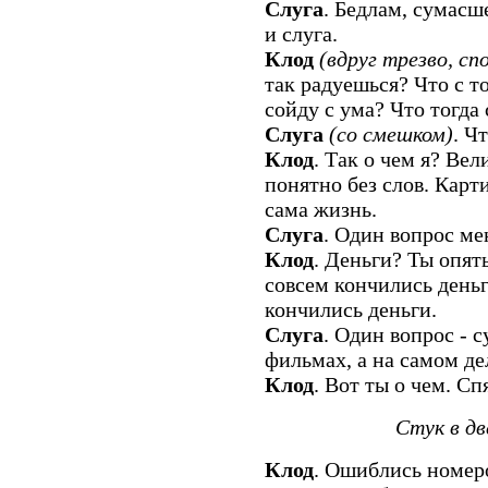
Слуга
. Бедлам, сумасш
и слуга.
Клод
(вдруг трезво, сп
так радуешься? Что с то
сойду с ума? Что тогда 
Слуга
(со смешком)
. Ч
Клод
. Так о чем я? Вел
понятно без слов. Карт
сама жизнь.
Слуга
. Один вопрос мен
Клод
. Деньги? Ты опять
совсем кончились деньг
кончились деньги.
Слуга
. Один вопрос - 
фильмах, а на самом деле
Клод
. Вот ты о чем. Сп
Стук в дв
Клод
. Ошиблись номер