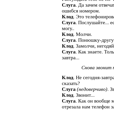
Слуга
. Да зачем отвеча
ошибся номером.
Клод
. Это телефониров
Слуга
. Послушайте... ес
могу..
Клод
. Молчи.
Слуга
. Понюшку-другую
Клод
. Замолчи, негодяй
Слуга
. Как знаете. Тол
завтра...
Снова звонит
Клод
. Не сегодня-завтр
сказать?
Слуга
(недоверчиво)
. З
Клод
. Звонит...
Слуга
. Как он вообще 
отрезала нам телефон з