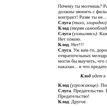
Почему ты молчишь? Ра
должны звонить с филь
контракт! Разве ты не...
Слуга
(тихо, злорадно)
Клод
(теряя самооблад
Слуга
(ухмыляясь)
. Каж
Нет покою.
Клод
. Нет!!!
Слуга
. Уж вам-то, доро
отвратительных мелодра
могли бы выучить, что 
наказан... и что предате
Клод
идет к 
Клод
(угрожающе)
. По
Слуга
. Предательство. 
Предательство!
Клод
. Другое.