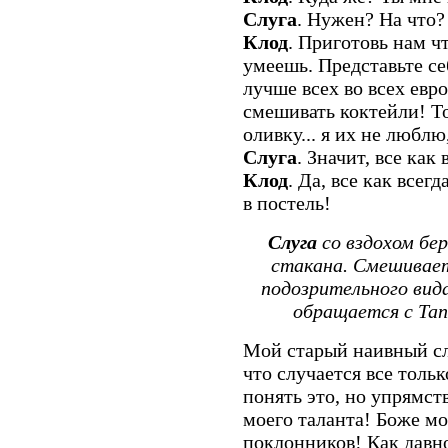
Слуга
. Нужен? На что?
Клод
. Приготовь нам чт
умеешь. Представьте се
лучше всех во всех евр
смешивать коктейли! То
оливку... я их не люблю
Слуга
. Значит, все как 
Клод
. Да, все как всег
в постель!
Слуга
со вздохом бер
стакана. Смешивает
подозрительного вид
обращается с Тап
Мой старый наивный слу
что случается все толь
понять это, но упрямст
моего таланта! Боже мо
поклонников! Как давно