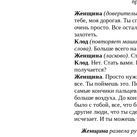
п
Женщина
(доверитель
тебе, моя дорогая. Ты 
очень просто. Все оста
захотеть.
Клод
(повторяет машин
слова)
. Больше всего на
Женщина
(ласково)
. С
Клод
. Нет. Стать вами.
получается?
Женщина
. Просто нуж
все. Ты поймешь это. П
самые кончики пальцев
больше воздуха. До конц
было с тобой, все, что 
другие люди, что ты сд
исчезает. И ты можешь 
Женщина
развела ру