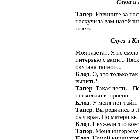
Слуга
и
Тапер
. Извините за на
наскучила вам назойлив
газета...
Слуга
и
Кл
Моя газета... Я не сме
интервью с вами... Нес
окутана тайной...
Клод
. О, это только та
выпить?
Тапер
. Такая честь... 
несколько вопросов.
Клод
. У меня нет тайн.
Тапер
. Вы родились в 
был врач. По матери вы 
Клод
. Неужели это ком
Тапер
. Меня интересует
Клод
. Немой кинематог