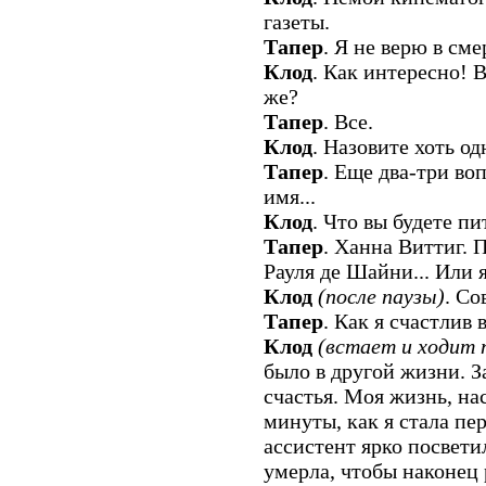
газеты.
Тапер
. Я не верю в сме
Клод
. Как интересно!
же?
Тапер
. Все.
Клод
. Назовите хоть о
Тапер
. Еще два-три во
имя...
Клод
. Что вы будете пи
Тапер
. Ханна Виттиг. 
Рауля де Шайни... Или
Клод
(после паузы)
. Со
Тапер
. Как я счастлив 
Клод
(встает и ходит 
было в другой жизни. 
счастья. Моя жизнь, на
минуты, как я стала пе
ассистент ярко посветил
умерла, чтобы наконец 