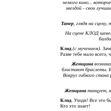
немого кино... которо
звездой - свои лучшие
Тапер
, глядя на сцену
На сцене КЛОД шевел
балда
Клод
(с мучением)
. За
Разве тебе мало всего, 
Женщина
возника
блистают браслеты. Б
Вокруг гибкого стана
Женщина
танцует, н
Клод
. Уходи! Все это б
Кто это знает!