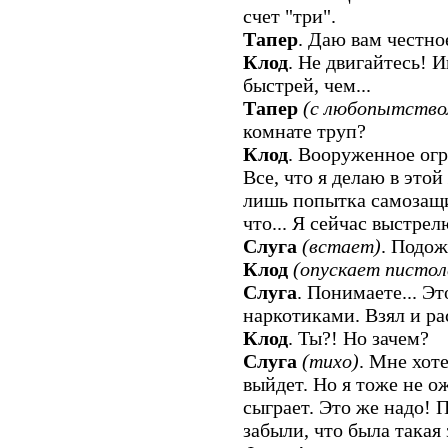
счет "три".
Тапер
. Даю вам честное
Клод
. Не двигайтесь! И
быстрей, чем...
Тапер
(с любопытство
комнате труп?
Клод
. Вооруженное ог
Все, что я делаю в этой
лишь попытка самозащи
что... Я сейчас выстрел
Слуга
(встает)
. Подож
Клод
(опускает пистол
Слуга
. Понимаете... Это
наркотиками. Взял и ра
Клод
. Ты?! Но зачем?
Слуга
(тихо)
. Мне хоте
выйдет. Но я тоже не ож
сыграет. Это же надо! 
забыли, что была такая