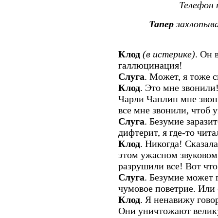
Телефон 
Тапер
захлопыва
Клод
(в истерике)
. Он 
галлюцинация!
Слуга
. Может, я тоже 
Клод
. Это мне звонили
Чарли Чаплин мне звон
все мне звонили, чтоб у
Слуга
. Безумие зарази
дифтерит, я где-то чита
Клод
. Никогда! Сказала
этом ужасном звуковом
разрушили все! Вот что
Слуга
. Безумие может 
чумовое поветрие. Или
Клод
. Я ненавижу гово
Они уничтожают велик