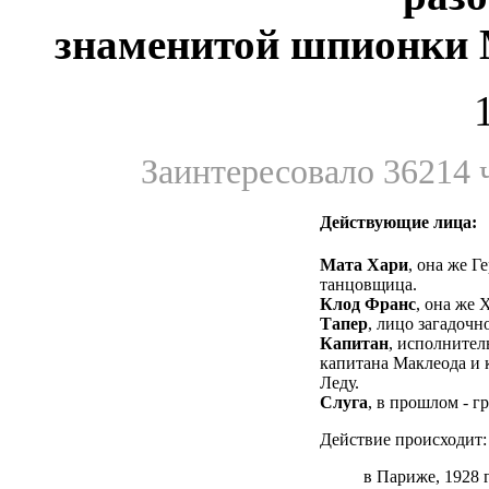
знаменитой шпионки 
Заинтересовало 36214 ч
Действующие лица:
Мата Хари
, она же Г
танцовщица.
Клод Франс
, она же 
Тапер
, лицо загадочн
Капитан
, исполнител
капитана Маклеода и 
Леду.
Слуга
, в прошлом - г
Действие происходит:
в Париже, 1928 г