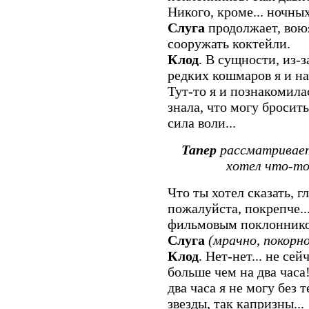
Никого, кроме... ночны
Слуга
продолжает, вою
сооружать коктейли.
Клод
. В сущности, из-з
редких кошмаров я и на
Тут-то я и познакомилас
знала, что могу бросит
сила воли...
Тапер
рассматривает
хотел что-то
Что ты хотел сказать, 
пожалуйста, покрепче...
фильмовым поклонник
Слуга
(мрачно, покорно
Клод
. Нет-нет... не сей
больше чем на два часа
два часа я не могу без
звезды, так капризны...