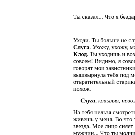
Ты сказал... Что я безд
Уходи. Ты больше не с
Слуга
. Ухожу, ухожу, м
Клод
. Ты уходишь и во
совсем! Видимо, я совс
говорят мои завистники.
вышвырнула тебя под мо
отвратительный старик
похож.
Слуга
, ковыляя, нев
На тебя нельзя смотрет
живешь у меня. Во что 
звезда. Мое лицо сияет
мужчин... Что ты молч