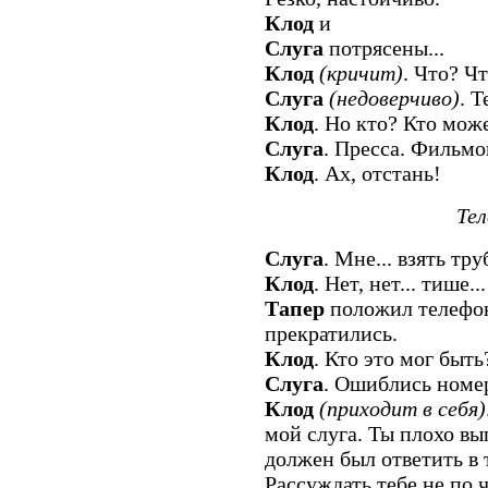
Клод
и
Слуга
потрясены...
Клод
(кричит)
. Что? Чт
Слуга
(недоверчиво)
. 
Клод
. Но кто? Кто мож
Слуга
. Пресса. Фильмо
Клод
. Ах, отстань!
Тел
Слуга
. Мне... взять тр
Клод
. Нет, нет... тише..
Тапер
положил телефон
прекратились.
Клод
. Кто это мог быть
Слуга
. Ошиблись номе
Клод
(приходит в себя)
мой слуга. Ты плохо вы
должен был ответить в 
Рассуждать тебе не по 