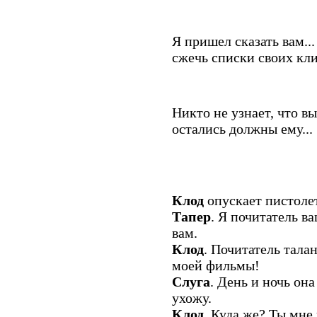
Я пришел сказать вам...
сжечь списки своих кли
Никто не узнает, что в
остались должны ему...
Клод
опускает пистолет
Тапер
. Я почитатель в
вам.
Клод
. Почитатель талан
моей фильмы!
Слуга
. День и ночь она
ухожу.
Клод
. Куда же? Ты мне