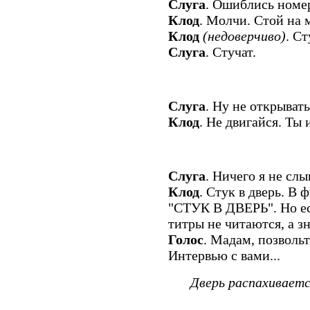
Слуга
. Ошиблись номе
Клод
. Молчи. Стой на 
Клод
(недоверчиво)
. Ст
Слуга
. Стучат.
Слуга
. Ну не открывать
Клод
. Не двигайся. Ты
Слуга
. Ничего я не слы
Клод
. Стук в дверь. В 
"СТУК В ДВЕРЬ". Но есл
титры не читаются, а зн
Голос
. Мадам, позволь
Интервью с вами...
Дверь распахивает