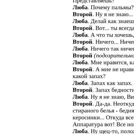
Представляешь?
Люба
. Почему пальмы?
Второй
. Ну я не знаю.
Люба
. Делай как знаеш
Второй
. Вот... ты всегд
Люба
. А что ты хочешь
Второй
. Ничего... Ниче
Люба
. Ничего так ниче
Второй
(подозрительно
Люба
. Мне нравится, 
Второй
. А мне не нрави
какой запах?
Люба
. Запах как запах
Второй
. Запах бедности
Люба
. Ну я не знаю, Ви
Второй
. Да-да. Неотку
стираного белья - бедн
керосинки... Откуда вс
Аппаратура вот! Все нов
Люба
. Ну щец-то, поло