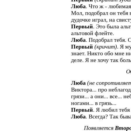
Люба
. Что ж - любима
Мол, подобрал он тебя 
дудочке играл, на свист
Первый
. Это была аль
альтовой флейте.
Люба
. Подобрал тебя. С
Первый
(кричит)
. Я м
знает. Никто обо мне ни
деле. Я не хочу так бол
О
Люба
(не сопротивляе
Виктора... про неблагод
грязи... а они... все... 
ногами... в грязь...
Первый
. Я любил тебя 
Люба
. Всегда? Так быв
Появляется
Втор