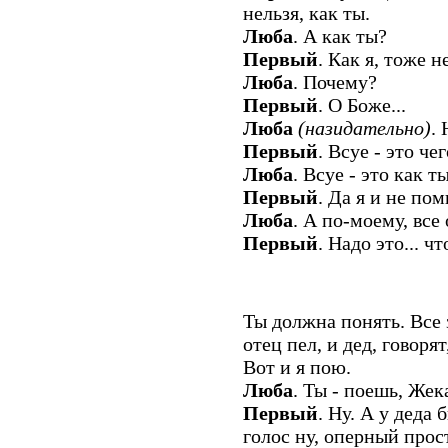
нельзя, как ты.
Люба
. А как ты?
Первый
. Как я, тоже н
Люба
. Почему?
Первый
. О Боже...
Люба
(назидательно)
.
Первый
. Всуе - это че
Люба
. Всуе - это как ты
Первый
. Да я и не по
Люба
. А по-моему, все
Первый
. Надо это... ч
Ты должна понять. Все з
отец пел, и дед, говоря
Вот и я пою.
Люба
. Ты - поешь, Жек
Первый
. Ну. А у деда
голос ну, оперный прос