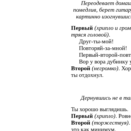
Переодевает домаш
помедлив, берет гитар
картинно изогнувшись
Первый
(хрипло и гро
тряся головой)
.
Друг-ты-мой!
Повторяй-за-мной!
Первый-второй-повто
Вор у вора дубинку у
Второй
(негромко)
. Хо
ты отдохнул.
Дернувшись не в та
Ты хорошо выглядишь.
Первый
(хрипло)
. Ров
Второй
(торжествуя)
это как минимум.