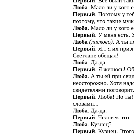
Первый
. Все были так
Люба
. Мало ли у кого 
Первый
. Поэтому у теб
поэтому, что такие мужь
Люба
. Мало ли у кого 
Первый
. У меня есть. 
Люба
(ласково)
. А ты п
Первый
. Я... я их при
Светлане обещал!
Люба
. Да-да.
Первый
. Я женюсь! О
Люба
. А ты ей при сви
неосторожно. Хотя надо
свидетелями поговорит
Первый
. Люба! Но ты!
словами...
Люба
. Да-да.
Первый
. Человек это...
Люба
. Кузнец?
Первый
. Кузнец. Этого