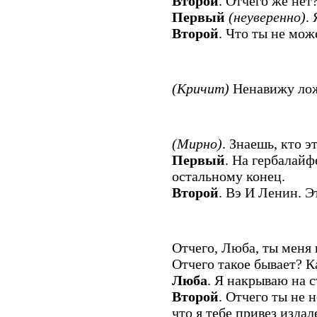
Второй
. Отчего же нет
Первый
(неуверенно)
.
Второй
. Что ты не мо
(Кричит)
Ненавижу лож
(Мирно)
. Знаешь, кто э
Первый
. На гербалайф
остальному конец.
Второй
. Вэ И Ленин. Э
Отчего, Люба, ты меня
Отчего такое бывает? К
Люба
. Я накрываю на с
Второй
. Отчего ты не 
что я тебе привез издал