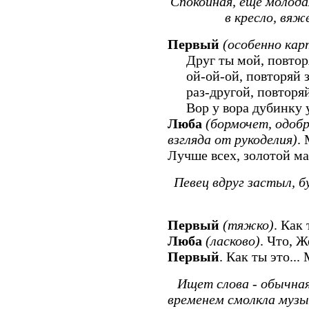
Спокойная, еще молода
в кресло, вяж
Первый
(особенно кар
Друг ты мой, повторя
ой-ой-ой, повторяй з
раз-другой, повторя
Вор у вора дубинку у
Люба
(бормочет, одобр
взгляда от рукоделия)
.
Лучше всех, золотой ма
Певец вдруг застыл, б
Первый
(тяжко)
. Как 
Люба
(ласково)
. Что, Ж
Первый
. Как ты это...
Ищет слова - обычная
временем смолкла музы