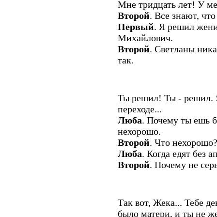
Мне тридцать лет! У ме
Второй
. Все знают, что
Первый
. Я решил жени
Михайлович.
Второй
. Светланы ника
так.
Ты решил! Ты - решил.
переходе...
Люба
. Почему ты ешь б
нехорошо.
Второй
. Что нехорошо
Люба
. Когда едят без а
Второй
. Почему не сер
Так вот, Жека... Тебе де
было матери, и ты не ж