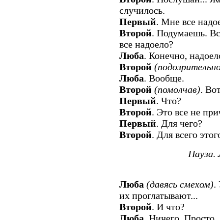
случилось.
Первый
. Мне все надо
Второй
. Подумаешь. Вс
все надоело?
Люба
. Конечно, надоел
Второй
(подозрительно
Люба
. Вообще.
Второй
(помолчав)
. Во
Первый
. Что?
Второй
. Это все не при
Первый
. Для чего?
Второй
. Для всего этог
Пауза.
Люба
(давясь смехом)
.
их проглатывают...
Второй
. И что?
Люба
. Ничего. Просто..