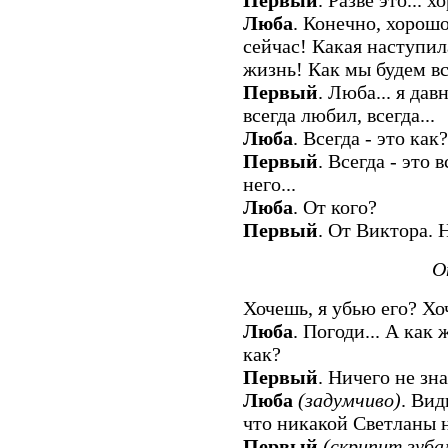
Люба
. Конечно, хорошо
сейчас! Какая наступил
жизнь! Как мы будем в
Первый
. Люба... я дав
всегда любил, всегда...
Люба
. Всегда - это как?
Первый
. Всегда - это в
него...
Люба
. От кого?
Первый
. От Виктора. 
О
Хочешь, я убью его? Хо
Люба
. Погоди... А как 
как?
Первый
. Ничего не зна
Люба
(задумчиво)
. Вид
что никакой Светланы н
Первый
(скрипит зуба