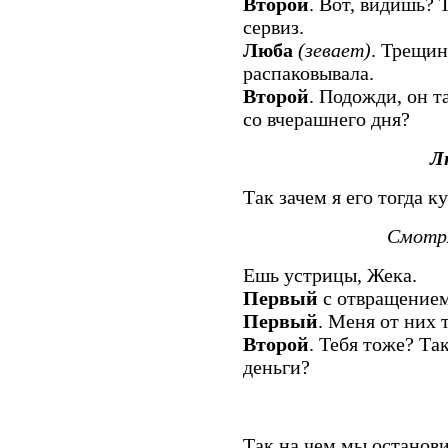
Второй
. Вот, видишь?
сервиз.
Люба
(зевает)
. Трещин
распаковывала.
Второй
. Подожди, он та
со вчерашнего дня?
Л
Так зачем я его тогда к
Смотря
Ешь устрицы, Жека.
Первый
с отвращением 
Первый
. Меня от них 
Второй
. Тебя тоже? Так
деньги?
Так на чем мы останови