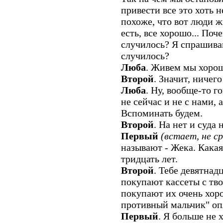
привести все это хоть 
похоже, что вот люди ж
есть, все хорошо... По
случилось? Я спрашиваю
случилось?
Люба
. Живем мы хорош
Второй
. Значит, ничего
Люба
. Ну, вообще-то г
не сейчас и не с нами, 
Вспоминать будем.
Второй
. На нет и суда н
Первый
(встает, не ср
называют - Жека. Какая
тридцать лет.
Второй
. Тебе девятнадц
покупают кассеты с тв
покупают их очень хор
противный мальчик" оп
Первый
. Я больше не