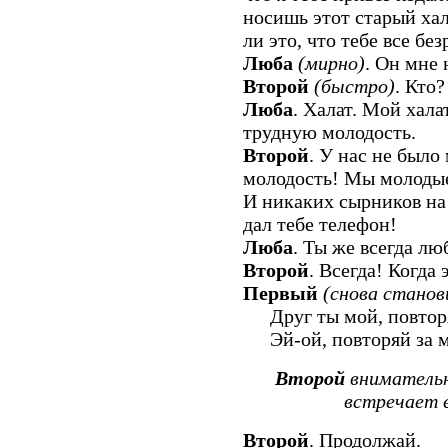
носишь этот старый ха
ли это, что тебе все бе
Люба
(мирно)
. Он мне 
Второй
(быстро)
. Кто?
Люба
. Халат. Мой хал
трудную молодость.
Второй
. У нас не было
молодость! Мы молодые
И никаких сырников на
дал тебе телефон!
Люба
. Ты же всегда л
Второй
. Всегда! Когда 
Первый
(снова станов
Друг ты мой, повторя
Эй-ой, повторяй за м
Второй
внимательн
встречает е
Второй
. Продолжай.